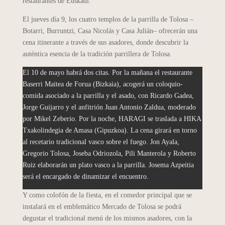
restaurantes de Euskadi.
El jueves día 9, los cuatro templos de la parrilla de Tolosa –
Botarri, Burruntzi, Casa Nicolás y Casa Julián– ofrecerán una
cena itinerante a través de sus asadores, donde descubrir la
auténtica esencia de la tradición parrillera de Tolosa.
El 10 de mayo habrá dos citas. Por la mañana el restaurante
Baserri Maitea de Forua (Bizkaia), acogerá un coloquio-
comida asociado a la parrilla y el asado, con Ricardo Gadea,
Jorge Guijarro y el anfitrión Juan Antonio Zaldua, moderado
por Mikel Zeberio. Por la noche, HARAGI se traslada a HIKA
Txakolindegia de Amasa (Gipuzkoa). La cena girará en torno
al recetario tradicional vasco sobre el fuego. Jon Ayala,
Gregorio Tolosa, Joseba Odriozola, Pili Manterola y Roberto
Ruiz elaborarán un plato vasco a la parrilla. Josema Azpeitia
será el encargado de dinamizar el encuentro.
Y como colofón de la fiesta, en el comedor principal que se
instalará en el emblemático Mercado de Tolosa se podrá
degustar el tradicional menú de los mismos asadores, con la