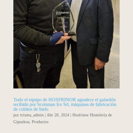
Todo el equipo de HOSFRINOR agradece el galardón
recibido por Scotsman Ice Srl, máquinas de fabricación
de cubitos de hielo
por
trixma_admin
|
Abr 28, 2024
|
Hosfrinor Hostelería de
Gipuzkoa
,
Productos