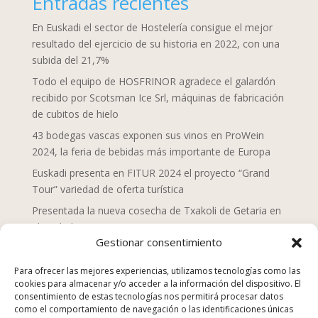
Entradas recientes
En Euskadi el sector de Hostelería consigue el mejor
resultado del ejercicio de su historia en 2022, con una
subida del 21,7%
Todo el equipo de HOSFRINOR agradece el galardón
recibido por Scotsman Ice Srl, máquinas de fabricación
de cubitos de hielo
43 bodegas vascas exponen sus vinos en ProWein
2024, la feria de bebidas más importante de Europa
Euskadi presenta en FITUR 2024 el proyecto “Grand
Tour” variedad de oferta turística
Presentada la nueva cosecha de Txakoli de Getaria en
el Txakolin Eguna 2024
Gestionar consentimiento
Doce chefs de Mahaia despliegan una nueva mirada
sobre la gastronomía vasca
Para ofrecer las mejores experiencias, utilizamos tecnologías como las
cookies para almacenar y/o acceder a la información del dispositivo. El
San Sebastián Gastronomika Euskadi Basque Country
consentimiento de estas tecnologías nos permitirá procesar datos
2023, campaña “La comida no se tira”
como el comportamiento de navegación o las identificaciones únicas