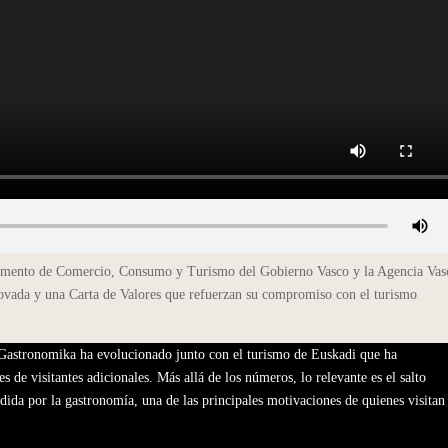
tamento de Comercio, Consumo y Turismo del Gobierno Vasco y la Agencia Vas
ovada y una Carta de Valores que refuerzan su compromiso con el turismo
 Gastronomika ha evolucionado junto con el turismo de Euskadi que ha
de visitantes adicionales. Más allá de los números, lo relevante es el salto
dida por la gastronomía, una de las principales motivaciones de quienes visitan