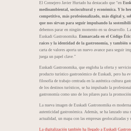
El Consejero Javier Hurtado ha destacado que “en
Eusk
medioambiental, sociocultural y económica. Y lo he
competitivo, más profesionalizado, más digital y, 
que nos sirvan para seguir impulsando la sostenibil
debemos parar en ningún momento en su desarrollo. La
Euskadi Gastronomika.
Enmarcada en el Código Ético
raíces y la identidad de la gastronomía, y también 
carta de valores aporta un nuevo avance para seguir imp
juega un papel clave.”
Euskadi Gastronomika, que engloba la oferta y servici
producto turístico gastronómico de Euskadi, pero ha ev
filosofía de trabajo centrada en la auténtica cultura ga
de los destinos turísticos, se ha impulsado la profesiona
gastronomía como uno de los pilares para la promoción
La nueva imagen de Euskadi Gastronomika es moderna y 
autenticidad gastronómica. Además, se ha lanzado una n
actualidad, un mapa con las empresas geolocalizadas y 
La digitalización también ha llegado a Euskadi Gastron