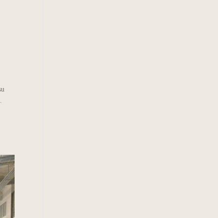
,
su
.