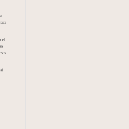
la
tica
 el
un
esas
al