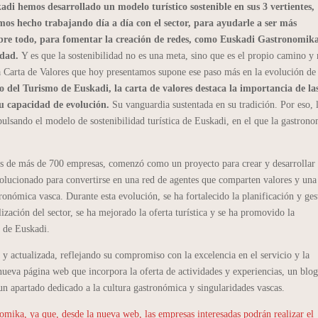
adi hemos desarrollado un modelo turístico sostenible en sus 3 vertientes,
mos hecho trabajando día a día con el sector, para ayudarle a ser más
sobre todo, para fomentar la creación de redes, como Euskadi Gastronomik
idad.
Y es que la sostenibilidad no es una meta, sino que es el propio camino y
 Carta de Valores que hoy presentamos supone ese paso más en la evolución de
 del Turismo de Euskadi, la carta de valores destaca la importancia de la
su capacidad de evolución.
Su vanguardia sustentada en su tradición. Por eso, 
ulsando el modelo de sostenibilidad turística de Euskadi, en el que la gastron
os de más de 700 empresas, comenzó como un proyecto para crear y desarrollar 
olucionado para convertirse en una red de agentes que comparten valores y una
stronómica vasca. Durante esta evolución, se ha fortalecido la planificación y ges
lización del sector, se ha mejorado la oferta turística y se ha promovido la
 de Euskadi.
actualizada, reflejando su compromiso con la excelencia en el servicio y la
ueva página web que incorpora la oferta de actividades y experiencias, un blo
un apartado dedicado a la cultura gastronómica y singularidades vascas.
omika, ya que, desde la nueva web, las empresas interesadas podrán realizar el