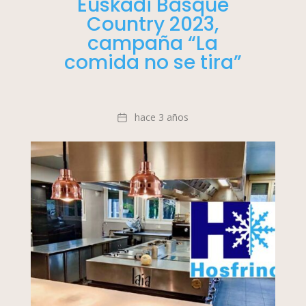
Euskadi Basque
Country 2023,
campaña “La
comida no se tira”
Fecha
hace 3 años