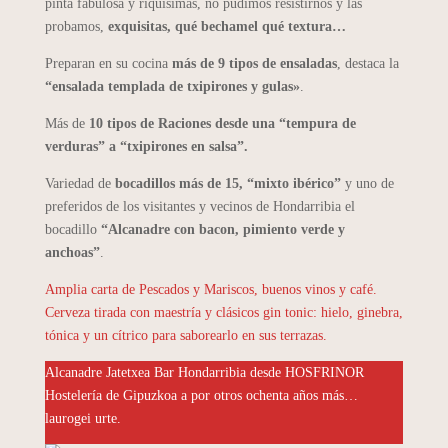
pinta fabulosa y riquísimas, no pudimos resistirnos y las
probamos,
exquisitas, qué bechamel qué textura…
Preparan en su cocina
más de 9 tipos de ensaladas
, destaca la
“ensalada templada de txipirones y gulas»
.
Más de
10 tipos de Raciones desde una “tempura de
verduras” a “txipirones en salsa”.
Variedad de
bocadillos más de 15, “mixto ibérico”
y uno de
preferidos de los visitantes y vecinos de Hondarribia el
bocadillo
“Alcanadre con bacon, pimiento verde y
anchoas”
.
Amplia carta de Pescados y Mariscos, buenos vinos y café.
Cerveza tirada con maestría y clásicos gin tonic: hielo, ginebra,
tónica y un cítrico para saborearlo en sus terrazas.
Alcanadre Jatetxea Bar Hondarribia desde HOSFRINOR
Hostelería de Gipuzkoa a por otros ochenta años más…
laurogei urte.