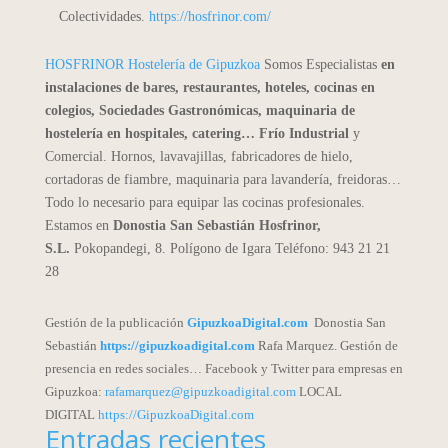
Colectividades.
https://hosfrinor.com/
HOSFRINOR Hostelería de Gipuzkoa
Somos Especialistas
en
instalaciones de bares, restaurantes, hoteles, cocinas en
colegios, Sociedades Gastronómicas, maquinaria de
hostelería en hospitales, catering… Frío Industrial
y
Comercial. Hornos, lavavajillas, fabricadores de hielo,
cortadoras de fiambre, maquinaria para lavandería, freidoras…
Todo lo necesario para equipar las cocinas profesionales.
Estamos en
Donostia San Sebastián
Hosfrinor,
S.L.
Pokopandegi, 8. Polígono de Igara Teléfono: 943 21 21
28
Gestión de la publicación
GipuzkoaDigital.com
Donostia San
Sebastián
https://gipuzkoadigital.com
Rafa Marquez. Gestión de
presencia en redes sociales… Facebook y Twitter para empresas en
Gipuzkoa:
rafamarquez@gipuzkoadigital.com
LOCAL
DIGITAL
https://GipuzkoaDigital.com
Entradas recientes