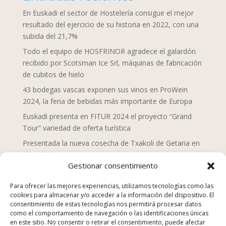
En Euskadi el sector de Hostelería consigue el mejor
resultado del ejercicio de su historia en 2022, con una
subida del 21,7%
Todo el equipo de HOSFRINOR agradece el galardón
recibido por Scotsman Ice Srl, máquinas de fabricación
de cubitos de hielo
43 bodegas vascas exponen sus vinos en ProWein
2024, la feria de bebidas más importante de Europa
Euskadi presenta en FITUR 2024 el proyecto “Grand
Tour” variedad de oferta turística
Presentada la nueva cosecha de Txakoli de Getaria en
el Txakolin Eguna 2024
Gestionar consentimiento
Doce chefs de Mahaia despliegan una nueva mirada
sobre la gastronomía vasca
Para ofrecer las mejores experiencias, utilizamos tecnologías como las
cookies para almacenar y/o acceder a la información del dispositivo. El
San Sebastián Gastronomika Euskadi Basque Country
consentimiento de estas tecnologías nos permitirá procesar datos
2023, campaña “La comida no se tira”
como el comportamiento de navegación o las identificaciones únicas
en este sitio. No consentir o retirar el consentimiento, puede afectar
Los establecimientos de hostelería suponen el 25% de