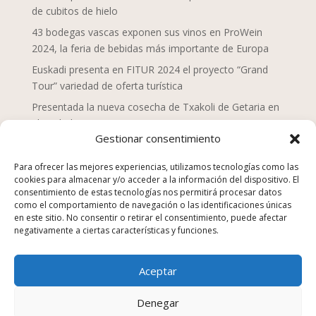
de cubitos de hielo
43 bodegas vascas exponen sus vinos en ProWein
2024, la feria de bebidas más importante de Europa
Euskadi presenta en FITUR 2024 el proyecto “Grand
Tour” variedad de oferta turística
Presentada la nueva cosecha de Txakoli de Getaria en
el Txakolin Eguna 2024
Gestionar consentimiento
Doce chefs de Mahaia despliegan una nueva mirada
sobre la gastronomía vasca
Para ofrecer las mejores experiencias, utilizamos tecnologías como las
cookies para almacenar y/o acceder a la información del dispositivo. El
San Sebastián Gastronomika Euskadi Basque Country
consentimiento de estas tecnologías nos permitirá procesar datos
2023, campaña “La comida no se tira”
como el comportamiento de navegación o las identificaciones únicas
en este sitio. No consentir o retirar el consentimiento, puede afectar
Los establecimientos de hostelería suponen el 25% de
negativamente a ciertas características y funciones.
los equipamientos y servicios en Euskadi en 2022
Euskadi Gastronomika, turismo gastronómico
Aceptar
sostenible, nuevo sitio web
Kenji Sushi, Japón en la Parte Vieja Donostiarra
Denegar