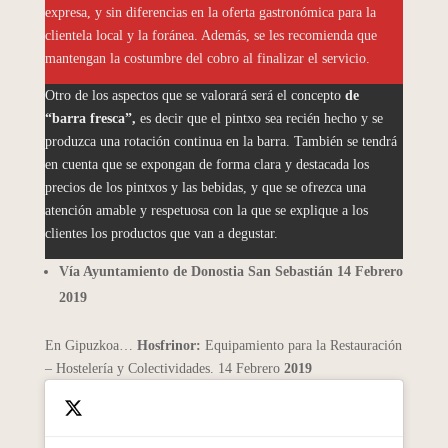
expresa, y sin diferencias en la oferta gastronómica para la
clientela local y la foránea. Además, se les recomienda que
mantengan la costumbre del cobro al finalizar el servicio.
Otro de los aspectos que se valorará será el concepto
de
“barra fresca”,
es decir que el pintxo sea recién hecho y se
produzca una rotación continua en la barra. También se tendrá
en cuenta que se expongan de forma clara y destacada los
precios de los pintxos y las bebidas, y que se ofrezca una
atención amable y respetuosa con la que se explique a los
clientes los productos que van a degustar.
Vía Ayuntamiento de Donostia San Sebastián 14 Febrero
2019
En Gipuzkoa…
Hosfrinor:
Equipamiento para la Restauración
– Hostelería y Colectividades. 14 Febrero
2019