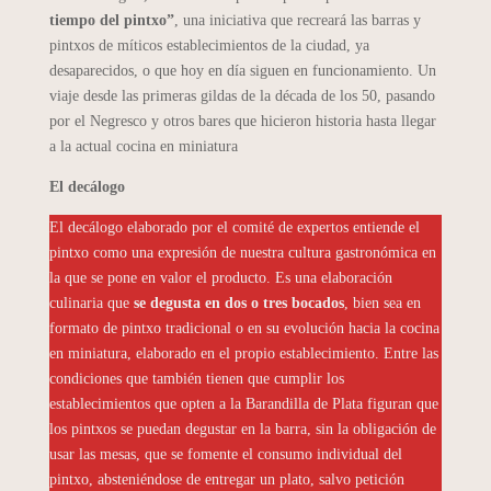
tiempo del pintxo”
, una iniciativa que recreará las barras y
pintxos de míticos establecimientos de la ciudad, ya
desaparecidos, o que hoy en día siguen en funcionamiento. Un
viaje desde las primeras gildas de la década de los 50, pasando
por el Negresco y otros bares que hicieron historia hasta llegar
a la actual cocina en miniatura
El decálogo
El decálogo elaborado por el comité de expertos entiende el
pintxo como una expresión de nuestra cultura gastronómica en
la que se pone en valor el producto. Es una elaboración
culinaria que
se degusta en dos o tres bocados
, bien sea en
formato de pintxo tradicional o en su evolución hacia la cocina
en miniatura, elaborado en el propio establecimiento. Entre las
condiciones que también tienen que cumplir los
establecimientos que opten a la Barandilla de Plata figuran que
los pintxos se puedan degustar en la barra, sin la obligación de
usar las mesas, que se fomente el consumo individual del
pintxo, absteniéndose de entregar un plato, salvo petición