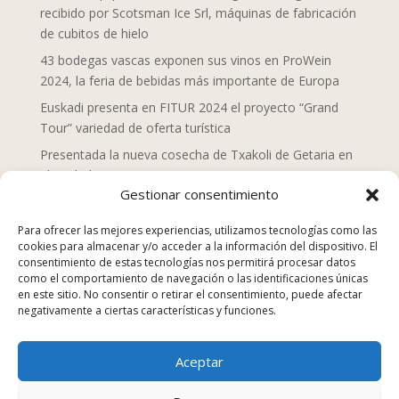
recibido por Scotsman Ice Srl, máquinas de fabricación
de cubitos de hielo
43 bodegas vascas exponen sus vinos en ProWein
2024, la feria de bebidas más importante de Europa
Euskadi presenta en FITUR 2024 el proyecto “Grand
Tour” variedad de oferta turística
Presentada la nueva cosecha de Txakoli de Getaria en
el Txakolin Eguna 2024
Gestionar consentimiento
Doce chefs de Mahaia despliegan una nueva mirada
sobre la gastronomía vasca
Para ofrecer las mejores experiencias, utilizamos tecnologías como las
cookies para almacenar y/o acceder a la información del dispositivo. El
San Sebastián Gastronomika Euskadi Basque Country
consentimiento de estas tecnologías nos permitirá procesar datos
2023, campaña “La comida no se tira”
como el comportamiento de navegación o las identificaciones únicas
en este sitio. No consentir o retirar el consentimiento, puede afectar
Los establecimientos de hostelería suponen el 25% de
negativamente a ciertas características y funciones.
los equipamientos y servicios en Euskadi en 2022
Euskadi Gastronomika, turismo gastronómico
Aceptar
sostenible, nuevo sitio web
Kenji Sushi, Japón en la Parte Vieja Donostiarra