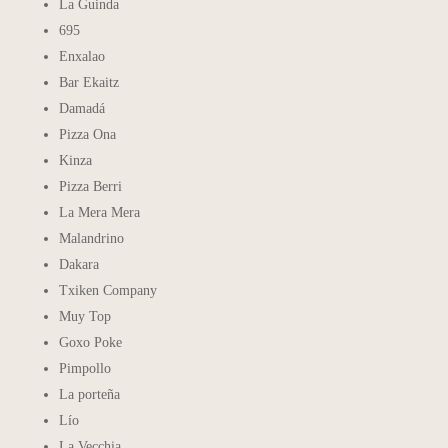
La Guinda
695
Enxalao
Bar Ekaitz
Damadá
Pizza Ona
Kinza
Pizza Berri
La Mera Mera
Malandrino
Dakara
Txiken Company
Muy Top
Goxo Poke
Pimpollo
La porteña
Lío
La Vecchia