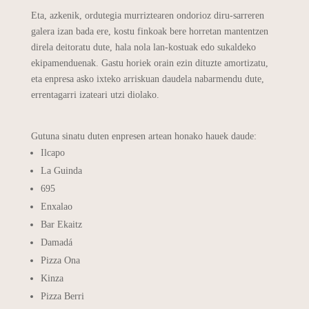
Eta, azkenik, ordutegia murriztearen ondorioz diru-sarreren
galera izan bada ere, kostu finkoak bere horretan mantentzen
direla deitoratu dute, hala nola lan-kostuak edo sukaldeko
ekipamenduenak. Gastu horiek orain ezin dituzte amortizatu,
eta enpresa asko ixteko arriskuan daudela nabarmendu dute,
errentagarri izateari utzi diolako.
Gutuna sinatu duten enpresen artean honako hauek daude:
Ilcapo
La Guinda
695
Enxalao
Bar Ekaitz
Damadá
Pizza Ona
Kinza
Pizza Berri