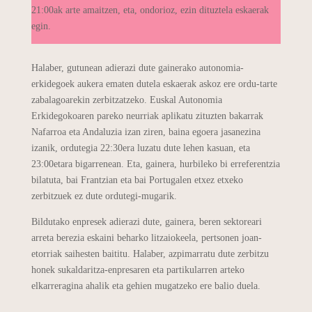
21:00ak arte amaitzen, eta, ondorioz, ezin dituztela eskaerak
egin.
Halaber, gutunean adierazi dute gainerako autonomia-
erkidegoek aukera ematen dutela eskaerak askoz ere ordu-tarte
zabalagoarekin zerbitzatzeko. Euskal Autonomia
Erkidegokoaren pareko neurriak aplikatu zituzten bakarrak
Nafarroa eta Andaluzia izan ziren, baina egoera jasanezina
izanik, ordutegia 22:30era luzatu dute lehen kasuan, eta
23:00etara bigarrenean. Eta, gainera, hurbileko bi erreferentzia
bilatuta, bai Frantzian eta bai Portugalen etxez etxeko
zerbitzuek ez dute ordutegi-mugarik.
Bildutako enpresek adierazi dute, gainera, beren sektoreari
arreta berezia eskaini beharko litzaiokeela, pertsonen joan-
etorriak saihesten baititu. Halaber, azpimarratu dute zerbitzu
honek sukaldaritza-enpresaren eta partikularren arteko
elkarreragina ahalik eta gehien mugatzeko ere balio duela.