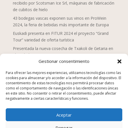
recibido por Scotsman Ice Srl, máquinas de fabricación
de cubitos de hielo
43 bodegas vascas exponen sus vinos en ProWein
2024, la feria de bebidas más importante de Europa
Euskadi presenta en FITUR 2024 el proyecto “Grand
Tour” variedad de oferta turística
Presentada la nueva cosecha de Txakoli de Getaria en
el Txakolin Eguna 2024
Gestionar consentimiento
Doce chefs de Mahaia despliegan una nueva mirada
sobre la gastronomía vasca
Para ofrecer las mejores experiencias, utilizamos tecnologías como las
cookies para almacenar y/o acceder a la información del dispositivo. El
San Sebastián Gastronomika Euskadi Basque Country
consentimiento de estas tecnologías nos permitirá procesar datos
2023, campaña “La comida no se tira”
como el comportamiento de navegación o las identificaciones únicas
en este sitio. No consentir o retirar el consentimiento, puede afectar
Los establecimientos de hostelería suponen el 25% de
negativamente a ciertas características y funciones.
los equipamientos y servicios en Euskadi en 2022
Euskadi Gastronomika, turismo gastronómico
Aceptar
sostenible, nuevo sitio web
Kenji Sushi, Japón en la Parte Vieja Donostiarra
Denegar