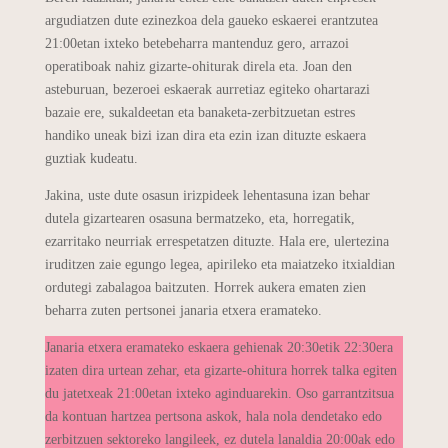
argudiatzen dute ezinezkoa dela gaueko eskaerei erantzutea
21:00etan ixteko betebeharra mantenduz gero, arrazoi
operatiboak nahiz gizarte-ohiturak direla eta. Joan den
asteburuan, bezeroei eskaerak aurretiaz egiteko ohartarazi
bazaie ere, sukaldeetan eta banaketa-zerbitzuetan estres
handiko uneak bizi izan dira eta ezin izan dituzte eskaera
guztiak kudeatu.
Jakina, uste dute osasun irizpideek lehentasuna izan behar
dutela gizartearen osasuna bermatzeko, eta, horregatik,
ezarritako neurriak errespetatzen dituzte. Hala ere, ulertezina
iruditzen zaie egungo legea, apirileko eta maiatzeko itxialdian
ordutegi zabalagoa baitzuten. Horrek aukera ematen zien
beharra zuten pertsonei janaria etxera eramateko.
Janaria etxera eramateko eskaera gehienak 20:30etik 22:30era
izaten dira urtean zehar, eta gizarte-ohitura horrek talka egiten
du jatetxeak 21:00etan ixteko aginduarekin. Oso garrantzitsua
da kontuan hartzea pertsona askok, hala nola dendetako edo
zerbitzuen sektoreko langileek, ez dutela lanaldia 20:00ak edo