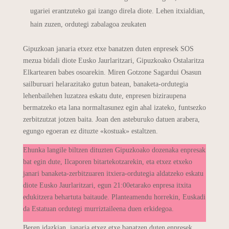
ugariei erantzuteko gai izango direla diote. Lehen itxialdian,
hain zuzen, ordutegi zabalagoa zeukaten
Gipuzkoan janaria etxez etxe banatzen duten enpresek SOS
mezua bidali diote Eusko Jaurlaritzari, Gipuzkoako Ostalaritza
Elkartearen babes osoarekin. Miren Gotzone Sagardui Osasun
sailburuari helarazitako gutun batean, banaketa-ordutegia
lehenbailehen luzatzea eskatu dute, enpresen biziraupena
bermatzeko eta lana normaltasunez egin ahal izateko, funtsezko
zerbitzutzat jotzen baita. Joan den asteburuko datuen arabera,
egungo egoeran ez dituzte «kostuak» estaltzen.
Ehunka langile biltzen dituzten Gipuzkoako dozenaka enpresak
bat egin dute, Ilcaporen bitartekotzarekin, eta etxez etxeko
janari banaketa-zerbitzuaren itxiera-ordutegia aldatzeko eskatu
diote Eusko Jaurlaritzari, egun 21:00etarako enpresa itxita
edukitzera behartuta baitaude. Planteamendu horrekin, Euskadi
da Estatuan ordutegi murriztaileena duen erkidegoa.
Beren idazkian, janaria etxez etxe banatzen duten enpresek