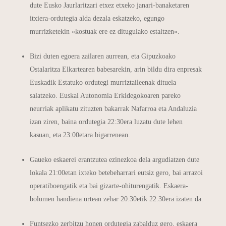
dute Eusko Jaurlaritzari etxez etxeko janari-banaketaren
itxiera-ordutegia alda dezala eskatzeko, egungo
murrizketekin «kostuak ere ez ditugulako estaltzen».
Bizi duten egoera zailaren aurrean, eta Gipuzkoako
Ostalaritza Elkartearen babesarekin, arin bildu dira enpresak
Euskadik Estatuko ordutegi murriztaileenak dituela
salatzeko. Euskal Autonomia Erkidegokoaren pareko
neurriak aplikatu zituzten bakarrak Nafarroa eta Andaluzia
izan ziren, baina ordutegia 22:30era luzatu dute lehen
kasuan, eta 23:00etara bigarrenean.
Gaueko eskaerei erantzutea ezinezkoa dela argudiatzen dute
lokala 21:00etan ixteko betebeharrari eutsiz gero, bai arrazoi
operatiboengatik eta bai gizarte-ohiturengatik. Eskaera-
bolumen handiena urtean zehar 20:30etik 22:30era izaten da.
Funtsezko zerbitzu honen ordutegia zabalduz gero, eskaera