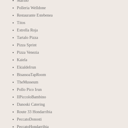
Mariño
Polleria Welldone
Restaurante Estebenea
Titos
Estrella Roja
Tartalo Pizza
Pizza Sprint
Pizza Venezia
Kaiela
EkialdeIrun
BisassoaTapRoom
TheMusseum
Pollo Pico Irun
IlPiccoloBambino
Danoski Catering
Route 33 Hondarribia
PeccatoDonosti
PeccatoHondarribia