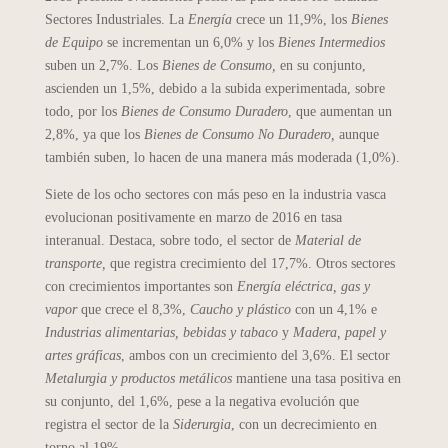
Sectores Industriales. La
Energía
crece un 11,9%, los
Bienes
de Equipo
se incrementan un 6,0% y los
Bienes Intermedios
suben un 2,7%. Los
Bienes de Consumo,
en su conjunto,
ascienden un 1,5%, debido a la subida experimentada, sobre
todo, por los
Bienes de Consumo Duradero
, que aumentan un
2,8%, ya que los
Bienes de Consumo No Duradero,
aunque
también suben, lo hacen de una manera más moderada (1,0%).
Siete de los ocho sectores con más peso en la industria vasca
evolucionan positivamente en marzo de 2016 en tasa
interanual. Destaca, sobre todo, el sector de
Material de
transporte,
que registra crecimiento del 17,7%. Otros sectores
con crecimientos importantes son
Energía eléctrica, gas y
vapor
que crece el 8,3%,
Caucho y plástico
con un 4,1% e
Industrias alimentarias, bebidas y tabaco
y
Madera, papel y
artes gráficas
, ambos con un crecimiento del 3,6%. El sector
Metalurgia y productos metálicos
mantiene una tasa positiva en
su conjunto, del 1,6%, pese a la negativa evolución que
registra el sector de la
Siderurgia
, con un decrecimiento en
torno al 19%.