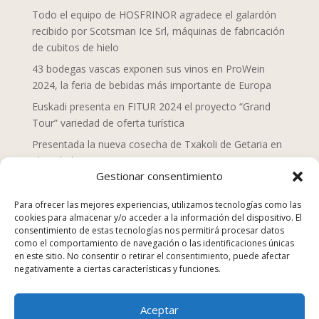
Todo el equipo de HOSFRINOR agradece el galardón
recibido por Scotsman Ice Srl, máquinas de fabricación
de cubitos de hielo
43 bodegas vascas exponen sus vinos en ProWein
2024, la feria de bebidas más importante de Europa
Euskadi presenta en FITUR 2024 el proyecto “Grand
Tour” variedad de oferta turística
Presentada la nueva cosecha de Txakoli de Getaria en
el Txakolin Eguna 2024
Gestionar consentimiento
Doce chefs de Mahaia despliegan una nueva mirada
sobre la gastronomía vasca
Para ofrecer las mejores experiencias, utilizamos tecnologías como las
cookies para almacenar y/o acceder a la información del dispositivo. El
San Sebastián Gastronomika Euskadi Basque Country
consentimiento de estas tecnologías nos permitirá procesar datos
2023, campaña “La comida no se tira”
como el comportamiento de navegación o las identificaciones únicas
en este sitio. No consentir o retirar el consentimiento, puede afectar
Los establecimientos de hostelería suponen el 25% de
negativamente a ciertas características y funciones.
los equipamientos y servicios en Euskadi en 2022
Euskadi Gastronomika, turismo gastronómico
Aceptar
sostenible, nuevo sitio web