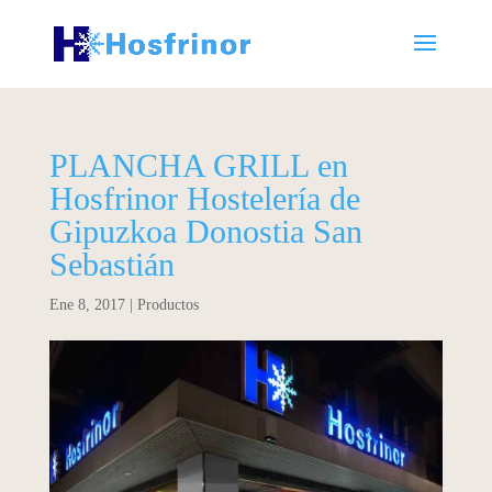
PLANCHA GRILL en
Hosfrinor Hostelería de
Gipuzkoa Donostia San
Sebastián
Ene 8, 2017
|
Productos