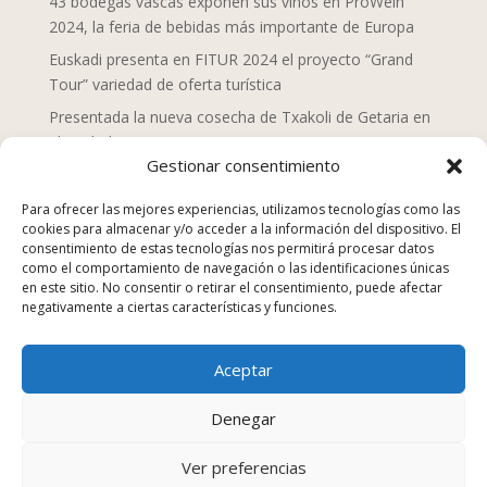
43 bodegas vascas exponen sus vinos en ProWein
2024, la feria de bebidas más importante de Europa
Euskadi presenta en FITUR 2024 el proyecto “Grand
Tour” variedad de oferta turística
Presentada la nueva cosecha de Txakoli de Getaria en
el Txakolin Eguna 2024
Gestionar consentimiento
Doce chefs de Mahaia despliegan una nueva mirada
sobre la gastronomía vasca
Para ofrecer las mejores experiencias, utilizamos tecnologías como las
cookies para almacenar y/o acceder a la información del dispositivo. El
San Sebastián Gastronomika Euskadi Basque Country
consentimiento de estas tecnologías nos permitirá procesar datos
2023, campaña “La comida no se tira”
como el comportamiento de navegación o las identificaciones únicas
en este sitio. No consentir o retirar el consentimiento, puede afectar
Los establecimientos de hostelería suponen el 25% de
negativamente a ciertas características y funciones.
los equipamientos y servicios en Euskadi en 2022
Euskadi Gastronomika, turismo gastronómico
Aceptar
sostenible, nuevo sitio web
Kenji Sushi, Japón en la Parte Vieja Donostiarra
Denegar
Ver preferencias