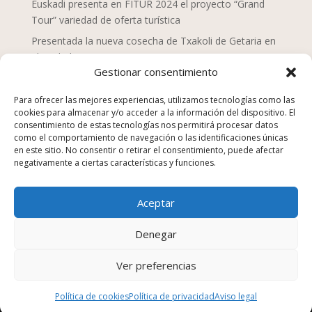
Euskadi presenta en FITUR 2024 el proyecto “Grand
Tour” variedad de oferta turística
Presentada la nueva cosecha de Txakoli de Getaria en
el Txakolin Eguna 2024
Gestionar consentimiento
Doce chefs de Mahaia despliegan una nueva mirada
sobre la gastronomía vasca
Para ofrecer las mejores experiencias, utilizamos tecnologías como las
cookies para almacenar y/o acceder a la información del dispositivo. El
San Sebastián Gastronomika Euskadi Basque Country
consentimiento de estas tecnologías nos permitirá procesar datos
2023, campaña “La comida no se tira”
como el comportamiento de navegación o las identificaciones únicas
en este sitio. No consentir o retirar el consentimiento, puede afectar
Los establecimientos de hostelería suponen el 25% de
negativamente a ciertas características y funciones.
los equipamientos y servicios en Euskadi en 2022
Euskadi Gastronomika, turismo gastronómico
Aceptar
sostenible, nuevo sitio web
Kenji Sushi, Japón en la Parte Vieja Donostiarra
Denegar
Ver preferencias
Diseñado por
Trixma
Política de cookies
Política de privacidad
Aviso legal