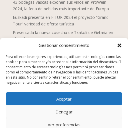
43 bodegas vascas exponen sus vinos en ProWein
2024, la feria de bebidas más importante de Europa
Euskadi presenta en FITUR 2024 el proyecto “Grand
Tour” variedad de oferta turística
Presentada la nueva cosecha de Txakoli de Getaria en
el Txakolin Eguna 2024
Gestionar consentimiento
Doce chefs de Mahaia despliegan una nueva mirada
sobre la gastronomía vasca
Para ofrecer las mejores experiencias, utilizamos tecnologías como las
cookies para almacenar y/o acceder a la información del dispositivo. El
San Sebastián Gastronomika Euskadi Basque Country
consentimiento de estas tecnologías nos permitirá procesar datos
2023, campaña “La comida no se tira”
como el comportamiento de navegación o las identificaciones únicas
en este sitio. No consentir o retirar el consentimiento, puede afectar
Los establecimientos de hostelería suponen el 25% de
negativamente a ciertas características y funciones.
los equipamientos y servicios en Euskadi en 2022
Euskadi Gastronomika, turismo gastronómico
Aceptar
sostenible, nuevo sitio web
Kenji Sushi, Japón en la Parte Vieja Donostiarra
Denegar
Ver preferencias