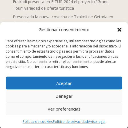
Euskadi presenta en FITUR 2024 el proyecto “Grand
Tour” variedad de oferta turística
Presentada la nueva cosecha de Txakoli de Getaria en
el Txakolin Eguna 2024
Gestionar consentimiento
Doce chefs de Mahaia despliegan una nueva mirada
sobre la gastronomía vasca
Para ofrecer las mejores experiencias, utilizamos tecnologías como las
cookies para almacenar y/o acceder a la información del dispositivo. El
San Sebastián Gastronomika Euskadi Basque Country
consentimiento de estas tecnologías nos permitirá procesar datos
2023, campaña “La comida no se tira”
como el comportamiento de navegación o las identificaciones únicas
en este sitio. No consentir o retirar el consentimiento, puede afectar
Los establecimientos de hostelería suponen el 25% de
negativamente a ciertas características y funciones.
los equipamientos y servicios en Euskadi en 2022
Euskadi Gastronomika, turismo gastronómico
Aceptar
sostenible, nuevo sitio web
Kenji Sushi, Japón en la Parte Vieja Donostiarra
Denegar
Ver preferencias
Diseñado por
Trixma
Política de cookies
Política de privacidad
Aviso legal