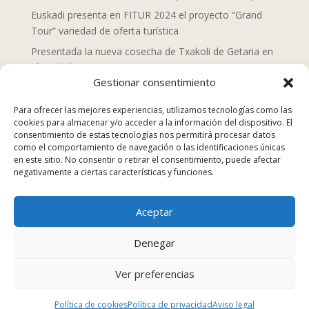
Euskadi presenta en FITUR 2024 el proyecto “Grand
Tour” variedad de oferta turística
Presentada la nueva cosecha de Txakoli de Getaria en
el Txakolin Eguna 2024
Gestionar consentimiento
Doce chefs de Mahaia despliegan una nueva mirada
sobre la gastronomía vasca
Para ofrecer las mejores experiencias, utilizamos tecnologías como las
cookies para almacenar y/o acceder a la información del dispositivo. El
San Sebastián Gastronomika Euskadi Basque Country
consentimiento de estas tecnologías nos permitirá procesar datos
2023, campaña “La comida no se tira”
como el comportamiento de navegación o las identificaciones únicas
en este sitio. No consentir o retirar el consentimiento, puede afectar
Los establecimientos de hostelería suponen el 25% de
negativamente a ciertas características y funciones.
los equipamientos y servicios en Euskadi en 2022
Euskadi Gastronomika, turismo gastronómico
Aceptar
sostenible, nuevo sitio web
Kenji Sushi, Japón en la Parte Vieja Donostiarra
Denegar
Ver preferencias
Diseñado por
Trixma
Política de cookies
Política de privacidad
Aviso legal