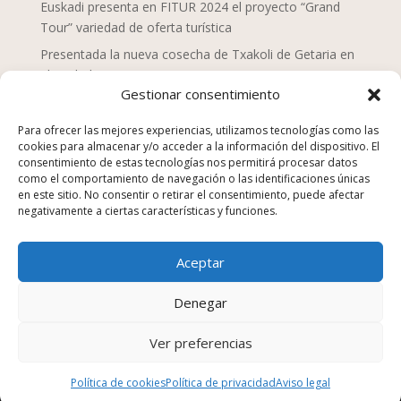
Euskadi presenta en FITUR 2024 el proyecto “Grand
Tour” variedad de oferta turística
Presentada la nueva cosecha de Txakoli de Getaria en
el Txakolin Eguna 2024
Gestionar consentimiento
Doce chefs de Mahaia despliegan una nueva mirada
sobre la gastronomía vasca
Para ofrecer las mejores experiencias, utilizamos tecnologías como las
cookies para almacenar y/o acceder a la información del dispositivo. El
San Sebastián Gastronomika Euskadi Basque Country
consentimiento de estas tecnologías nos permitirá procesar datos
2023, campaña “La comida no se tira”
como el comportamiento de navegación o las identificaciones únicas
en este sitio. No consentir o retirar el consentimiento, puede afectar
Los establecimientos de hostelería suponen el 25% de
negativamente a ciertas características y funciones.
los equipamientos y servicios en Euskadi en 2022
Euskadi Gastronomika, turismo gastronómico
Aceptar
sostenible, nuevo sitio web
Kenji Sushi, Japón en la Parte Vieja Donostiarra
Denegar
Ver preferencias
Diseñado por
Trixma
Política de cookies
Política de privacidad
Aviso legal