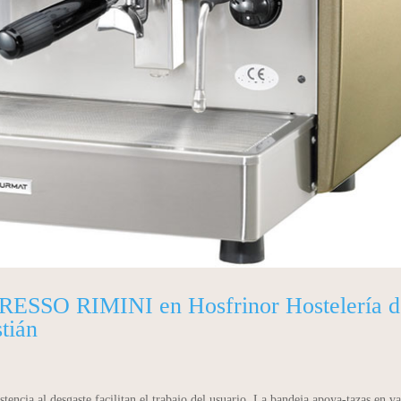
SO RIMINI en Hosfrinor Hostelería d
tián
istencia al desgaste facilitan el trabajo del usuario. La bandeja apoya-tazas en va