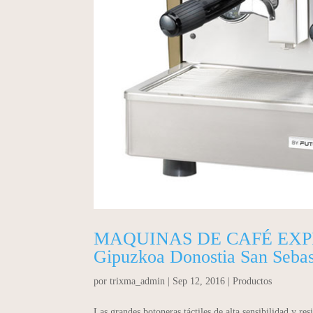
MAQUINAS DE CAFÉ EXPRES
Gipuzkoa Donostia San Sebas
por
trixma_admin
|
Sep 12, 2016
|
Productos
Las grandes botoneras táctiles de alta sensibilidad y res