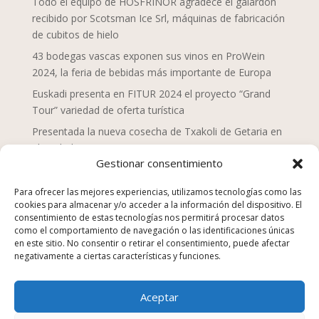
Todo el equipo de HOSFRINOR agradece el galardón
recibido por Scotsman Ice Srl, máquinas de fabricación
de cubitos de hielo
43 bodegas vascas exponen sus vinos en ProWein
2024, la feria de bebidas más importante de Europa
Euskadi presenta en FITUR 2024 el proyecto “Grand
Tour” variedad de oferta turística
Presentada la nueva cosecha de Txakoli de Getaria en
el Txakolin Eguna 2024
Gestionar consentimiento
Doce chefs de Mahaia despliegan una nueva mirada
sobre la gastronomía vasca
Para ofrecer las mejores experiencias, utilizamos tecnologías como las
cookies para almacenar y/o acceder a la información del dispositivo. El
San Sebastián Gastronomika Euskadi Basque Country
consentimiento de estas tecnologías nos permitirá procesar datos
2023, campaña “La comida no se tira”
como el comportamiento de navegación o las identificaciones únicas
en este sitio. No consentir o retirar el consentimiento, puede afectar
Los establecimientos de hostelería suponen el 25% de
negativamente a ciertas características y funciones.
los equipamientos y servicios en Euskadi en 2022
Euskadi Gastronomika, turismo gastronómico
Aceptar
sostenible, nuevo sitio web