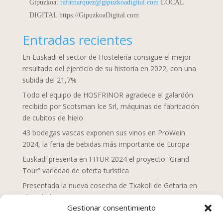
Gipuzkoa:
rafamarquez@gipuzkoadigital.com
LOCAL
DIGITAL https://GipuzkoaDigital.com
Entradas recientes
En Euskadi el sector de Hostelería consigue el mejor
resultado del ejercicio de su historia en 2022, con una
subida del 21,7%
Todo el equipo de HOSFRINOR agradece el galardón
recibido por Scotsman Ice Srl, máquinas de fabricación
de cubitos de hielo
43 bodegas vascas exponen sus vinos en ProWein
2024, la feria de bebidas más importante de Europa
Euskadi presenta en FITUR 2024 el proyecto “Grand
Tour” variedad de oferta turística
Presentada la nueva cosecha de Txakoli de Getaria en
el Txakolin Eguna 2024
Gestionar consentimiento
Doce chefs de Mahaia despliegan una nueva mirada